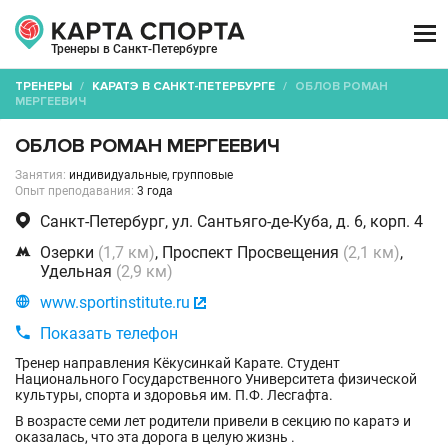

Тренеры в Санкт-Петербурге
ТРЕНЕРЫ
/
КАРАТЭ В САНКТ-ПЕТЕРБУРГЕ
/
ОБЛОВ РОМАН
МЕРГЕЕВИЧ
ОБЛОВ РОМАН МЕРГЕЕВИЧ
Занятия:
индивидуальные, групповые
Опыт преподавания:
3 года

Санкт-Петербург, ул. Сантьяго-де-Куба, д. 6, корп. 4

Озерки
(1,7 км)
, Проспект Просвещения
(2,1 км)
,
Удельная
(2,9 км)

www.sportinstitute.ru


Показать телефон
Тренер направления Кёкусинкай Карате. Студент
Национального Государственного Университета физической
культуры, спорта и здоровья им. П.Ф. Лесгафта.
В возрасте семи лет родители привели в секцию по каратэ и
оказалась, что эта дорога в целую жизнь .