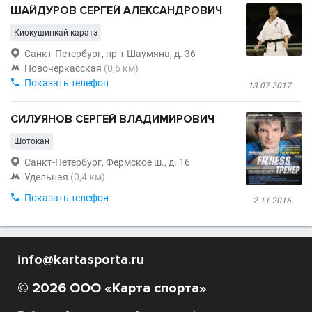
ШАЙДУРОВ СЕРГЕЙ АЛЕКСАНДРОВИЧ
Киокушинкай каратэ

Санкт-Петербург, пр-т Шаумяна, д. 36

Новочеркасская
(0,6 км)

Показать телефон
13.07.2017
СИЛУЯНОВ СЕРГЕЙ ВЛАДИМИРОВИЧ
Шотокан

Санкт-Петербург, Фермское ш., д. 16

Удельная
(0,4 км)

Показать телефон
2.11.2016
info@kartasporta.ru
© 2026 ООО «Карта спорта»