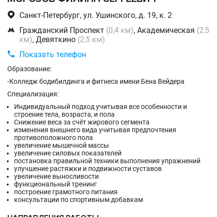

Санкт-Петербург, ул. Ушинского, д. 19, к. 2

Гражданский Проспект
(0,4 км)
, Академическая
(2,5
км)
, Девяткино
(2,5 км)

Показать телефон
Образование:
-Колледж бодибилдинга и фитнеса имени Бена Вейдера
Специализация:
Индивидуальный подход учитывая все особенности и
строение тела, возраста, и пола
Снижение веса за счёт жирового сегмента
изменения внешнего вида учитывая предпочтения
противоположного пола
увеличение мышечной массы
увеличение силовых показателей
постановка правильной техники выполнения упражнений
улучшение растяжки и подвижности суставов
увеличение выносливости
функциональный тренинг
построение грамотного питания
консультации по спортивным добавкам