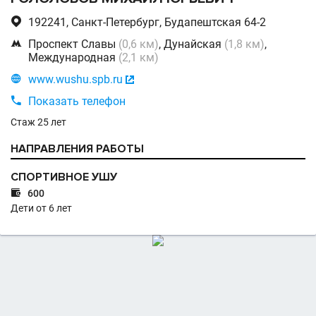

192241, Санкт-Петербург, Будапештская 64-2

Проспект Славы
(0,6 км)
, Дунайская
(1,8 км)
,
Международная
(2,1 км)

www.wushu.spb.ru


Показать телефон
Стаж 25 лет
НАПРАВЛЕНИЯ РАБОТЫ
СПОРТИВНОЕ УШУ

600
Дети от 6 лет