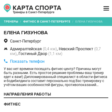

Тренеры в Санкт-Петербурге
ТРЕНЕРЫ
/
ФИТНЕС В САНКТ-ПЕТЕРБУРГЕ
/
ЕЛЕНА ГИЗУНОВА
ЕЛЕНА ГИЗУНОВА

Санкт-Петербург

Адмиралтейская
(0,4 км)
, Невский Проспект
(0,7
км)
, Гостиный Двор
(1,1 км)

Показать телефон
У вас нет времени посещать фитнес-центр? Причины могут
быть разными. Есть простое решиние проблемы-ваш тренер
едет к вам!) Дипломированный специалист в области фитнеса
и бодибилдинга составит персонально под Вас тренировку с
учётом ваших особенностей фигуры, противопоказаний…
НАПРАВЛЕНИЯ РАБОТЫ
ФИТНЕС