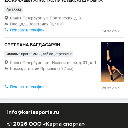
ДОКУЧАЕВА АНАСТАСИЯ АЛЕКСАНДРОВНА
Растяжка

Санкт-Петербург, ул. Полтавская, д. 3

Площадь Восстания
(0,7 км)

Показать телефон
14.07.2017
СВЕТЛАНА БАГДАСАРЯН
Силовые программы , тай-бо , стретчинг

Санкт-Петербург, пр-т Испытателей, д. 31 , к. 1

Комендантский Проспект
(0,7 км)

Показать телефон
28.09.2015
info@kartasporta.ru
© 2026 ООО «Карта спорта»