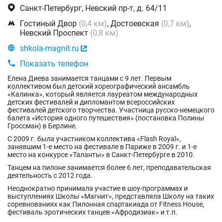

Санкт-Петербург, Невский пр-т, д. 64/11

Гостиный Двор
(0,4 км)
, Достоевская
(0,7 км)
,
Невский Проспект
(0,8 км)

shkola-magnit.ru


Показать телефон
Елена Диева занимается танцами с 9 лет. Первым
коллективом был детский хореографический ансамбль
«Калинка», который является лауреатом международных
детских фестивалей и дипломантом всероссийских
фестивалей детского творчества. Участница русско-немецкого
балета «История одного путешествия» (постановка Полины
Гроссман) в Берлине.
С 2009 г. была участником коллектива «Flash Royal»,
занявшим 1-е место на фестивале в Париже в 2009 г. и 1-е
место на конкурсе «Таланты» в Санкт-Петербурге в 2010.
Танцем на пилоне занимается более 6 лет, преподавательская
деятельность с 2012 года.
Неоднократно принимала участие в шоу-программах и
выступлениях Школы «Магнит», представляла Школу на таких
соревнованиях как Пилонная спартакиада от Fitness House,
фестиваль эротических танцев «Афродизиак» и т.п.