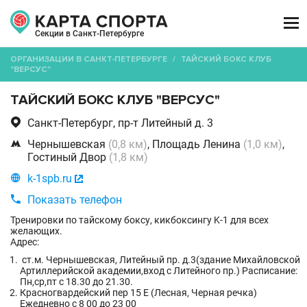

Секции в Санкт-Петербурге
ОРГАНИЗАЦИИ В САНКТ-ПЕТЕРБУРГЕ
/
ТАЙСКИЙ БОКС КЛУБ
"ВЕРСУС"
ТАЙСКИЙ БОКС КЛУБ "ВЕРСУС"

Санкт-Петербург, пр-т Литейный д. 3

Чернышевская
(0,8 км)
, Площадь Ленина
(1,0 км)
,
Гостиный Двор
(1,8 км)

k-1spb.ru


Показать телефон
Тренировки по тайскому боксу, кикбоксингу K-1 для всех
желающих.
Адрес:
ст.м. Чернышевская, Литейный пр. д.3(здание Михайловской
Артиллерийской академии,вход с Литейного пр.) Расписание:
Пн,ср,пт с 18.30 до 21.30.
Красногвардейский пер 15 Е (Лесная, Черная речка)
Ежедневно с 8 00 до 23 00