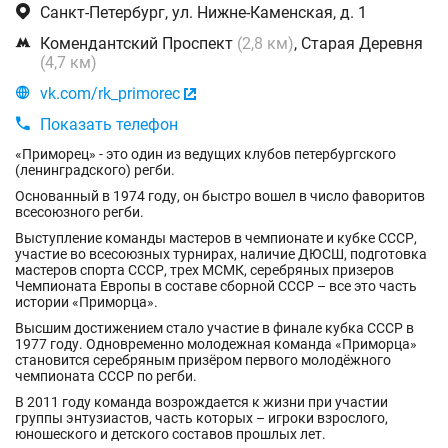

Санкт-Петербург, ул. Нижне-Каменская, д. 1

Комендантский Проспект
(2,8 км)
, Старая Деревня
(4,7 км)

vk.com/rk_primorec


Показать телефон
«Приморец» - это один из ведущих клубов петербургского
(ленинградского) регби.
Основанный в 1974 году, он быстро вошел в число фаворитов
всесоюзного регби.
Выступление команды мастеров в чемпионате и кубке СССР,
участие во всесоюзных турнирах, наличие ДЮСШ, подготовка
мастеров спорта СССР, трех МСМК, серебряных призеров
Чемпионата Европы в составе сборной СССР – все это часть
истории «Приморца».
Высшим достижением стало участие в финале кубка СССР в
1977 году. Одновременно молодежная команда «Приморца»
становится серебряным призёром первого молодёжного
чемпионата СССР по регби.
В 2011 году команда возрождается к жизни при участии
группы энтузиастов, часть которых – игроки взрослого,
юношеского и детского составов прошлых лет.