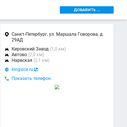
ДОБАВИТЬ ...
Санкт-Петербург, ул. Маршала Говорова, д.

29АД
Кировский Завод
(1,0 км)

Автово
(2,0 км)

Нарвская
(2,1 км)

kingsice.ru


Показать телефон
