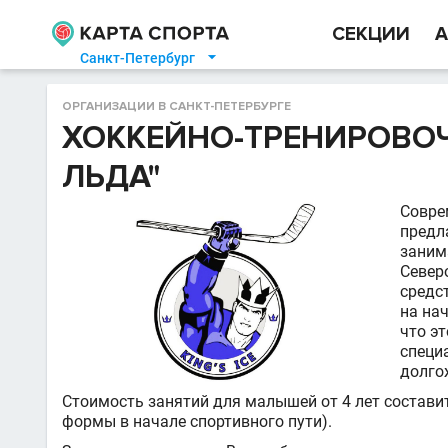
СЕКЦИИ
А
Санкт-Петербург

ОРГАНИЗАЦИИ В САНКТ-ПЕТЕРБУРГЕ
ХОККЕЙНО-ТРЕНИРОВОЧ
ЛЬДА"
Совре
предл
заним
Север
средс
на на
что эт
специ
долго
Стоимость занятий для малышей от 4 лет составит
формы в начале спортивного пути).