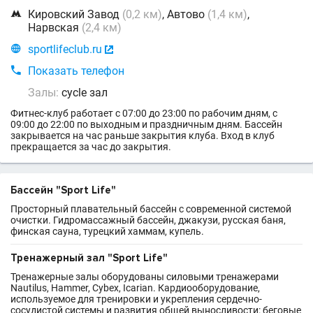

Кировский Завод
(0,2 км)
, Автово
(1,4 км)
,
Нарвская
(2,4 км)

sportlifeclub.ru


Показать телефон
Залы:
cycle зал
Фитнес-клуб работает с 07:00 до 23:00 по рабочим дням, с
09:00 до 22:00 по выходным и праздничным дням. Бассейн
закрывается на час раньше закрытия клуба. Вход в клуб
прекращается за час до закрытия.
Бассейн "Sport Life"
Просторный плавательный бассейн с современной системой
очистки. Гидромассажный бассейн, джакузи, русская баня,
финская сауна, турецкий хаммам, купель.
Тренажерный зал "Sport Life"
Тренажерные залы оборудованы силовыми тренажерами
Nautilus, Hammer, Cybex, Icarian. Кардиооборудование,
используемое для тренировки и укрепления сердечно-
сосудистой системы и развития общей выносливости: беговые