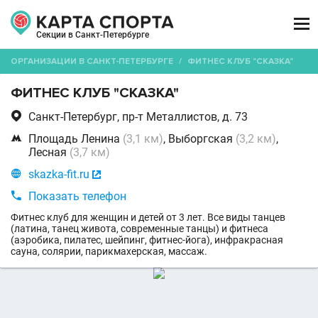

Секции в Санкт-Петербурге
ОРГАНИЗАЦИИ В САНКТ-ПЕТЕРБУРГЕ
/
ФИТНЕС КЛУБ "СКАЗКА"
ФИТНЕС КЛУБ "СКАЗКА"

Санкт-Петербург, пр-т Металлистов, д. 73

Площадь Ленина
(3,1 км)
, Выборгская
(3,2 км)
,
Лесная
(3,7 км)

skazka-fit.ru


Показать телефон
Фитнес клуб для женщин и детей от 3 лет. Все виды танцев
(латина, танец живота, современные танцы) и фитнеса
(аэробика, пилатес, шейпинг, фитнес-йога), инфракрасная
сауна, солярии, парикмахерская, массаж.