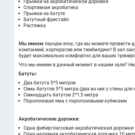
Прыжки на акробатической дорожке
Спортивная акробатика
Прыжки на батуте
Батутный фристайл
Растяжка
Мы имеем
лаундж-зону, где вы можете провести 
компанией, корпоратив или тимбилдинг! В зал зак
будет максимально комфортно для ваших трениро
Что мы имеем в данный момент в нашем зале? Ни
Батуты:
Два батута 5*5 метров
Семь батутов 5*3 метра (два из них у стены для
Семнадцать батутов 2*1,5 метра
Поролоновая яма с поролоновыми кубиками
Акробатические дорожки:
Одна фиберглассовая акробатическая дорожки 
Одна надувная акробатическая дорожка 10 мет