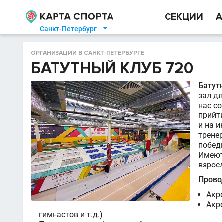
СЕКЦИИ
А
Санкт-Петербург

ОРГАНИЗАЦИИ В САНКТ-ПЕТЕРБУРГЕ
БАТУТНЫЙ КЛУБ 720
Батут
зал д
нас с
прийти
и на 
тренер
побед
Имеют
взрос
Прово
Акр
Акр
гимнастов и т.д.)