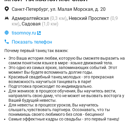

Санкт-Петербург, ул. Малая Морская, д. 20

Адмиралтейская
(0,3 км)
, Невский Проспект
(0,9
км)
, Садовая
(1,0 км)

tisomnoy.ru


Показать телефон
Почему первый танец так важен:
Это Ваша история любви, которую Вы сможете выразить на
самом понятном языке в мире - языке движений тела.
Это одно из самых ярких, запоминающих событий. Этот
момент Вы будете вспоминать долгие годы.
Красивый свадебный танец молодых - это прекрасная
возможность научиться танцевать в паре!
Подготовка происходит по индивидуально.
Для женихов: в процессе обучения, Вы научитесь вести,
направлять свою даму, что не может не вызвать восторга у
Вашей будущей невесты.
Для невесты: в процессе уроков, Вы научитесь
слышать,чувствовать партнера. Осознавать, что ты
понимаешь своего любимого без слов - бесценно!
Самые эффектные кадры со свадьбы - это первый танец!