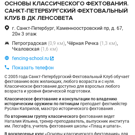
ОСНОВЫ КЛАССИЧЕСКОГО ФЕХТОВАНИЯ.
САНКТ-ПЕТЕРБУРГСКИЙ ФЕХТОВАЛЬНЫЙ
КЛУБ В ДК ЛЕНСОВЕТА

г. Санкт-Петербург, Каменноостровский пр, д. 67,
20н 3 этаж

Петроградская
(0,9 км)
, Чёрная Речка
(1,3 км)
,
Чкаловская
(1,6 км)

fencing-school.ru


Показать телефон
С 2005 года Санкт-Петербургский Фехтовальный Клуб обучает
фехтованию всех желающих, любого возраста и с нуля.
Классическое фехтование доступно для взрослых любого
возраста и уровня физической подготовки.
Классическое фехтование и консультации по владению
историческим оружием по пятницам
преподает фехтмейстер
Руслан Каприлов, маэстро исторического фехтования .
По вторникам группу классического
фехтования ведет
Наталия Ильина, тренер-преподаватель, выпускник института
им. Лесгафта, учитель фехтования школы «Плащ и шпага».
В воскресенье курс
«Основы классического фехтования» для